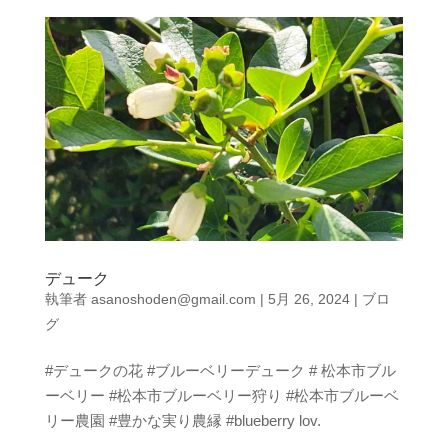
デューク
執筆者
asanoshoden@gmail.com
|
5月 26, 2024
|
ブロ
グ
#デュークの花 #ブルーベリーデューク # 松本市ブル
ーベリー #松本市ブルーベリー狩り #松本市ブルーベ
リー農園 #豊かな実り農縁 #blueberry lov.